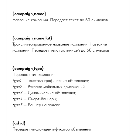
{campaign_name}
Название кампании. Передает текст до 60 символов
{campaign_name_lat}
Транслитерированное название кампании. Название
кампании. Передает текст латиницей до 60 символов
{campaign_type}
Передает тип кампании:
type1
— Текстово-графические объявления;
type2
— Реклама мобильных приложений;
type3
— Динамические объявления;
type4
— Смарт-баннеры;
type5
— Баннер на поиске
{ad_id}
Передает число-идентификатор объявления