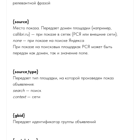
релевантной фразой
{source}
Место показа. Передает домен площадки (например,
callibri.ru) — при показе в сетях (РСЯ или внешние сети);
none
— при показе на поиске Яндекса
При показе на поисковых площадках РСЯ может быть
передан как домен, так и значение none.
{source_type}
Передает тип площадки, на которой произведен показ
объявления:
search
— поиск
context
— сети
{gbid}
Передает идентификатор группы объявлений