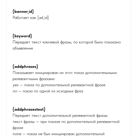
{banner_id}
Работает как {ad_id}
{keyword}
Передает текст ключевой фразы, по которой было показано
объявление
{addphrases}
Показывает инициирован ли этот показ дополнительными
релевантными фразами:
yes
— показ по дополнительной релевантной фразе
no
— показ по одной из исходных фраз
{addphrasestext}
Передает текст дополнительной релевантной фразы:
текст фразы — при показе по дополнительной релевантной
фразе
none
— показ не был инициирован дополнительной