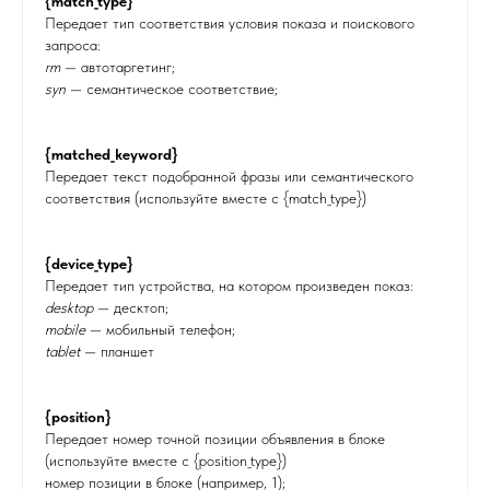
{match_type}
Передает тип соответствия условия показа и поискового
запроса:
rm
— автотаргетинг;
syn
— семантическое соответствие;
{matched_keyword}
Передает текст подобранной фразы или семантического
соответствия (используйте вместе с {match_type})
{device_type}
Передает тип устройства, на котором произведен показ:
desktop
— десктоп;
mobile
— мобильный телефон;
tablet
— планшет
{position}
Передает номер точной позиции объявления в блоке
(используйте вместе с {position_type})
номер позиции в блоке (например, 1);