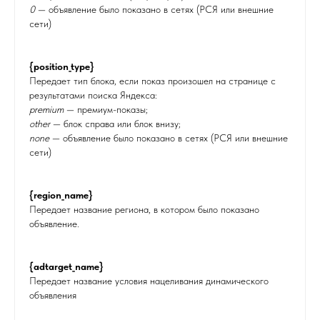
0
— объявление было показано в сетях (РСЯ или внешние
сети)
{position_type}
Передает тип блока, если показ произошел на странице с
результатами поиска Яндекса:
premium
— премиум-показы;
other
— блок справа или блок внизу;
none
— объявление было показано в сетях (РСЯ или внешние
сети)
{region_name}
Передает название региона, в котором было показано
объявление.
{adtarget_name}
Передает название условия нацеливания динамического
объявления